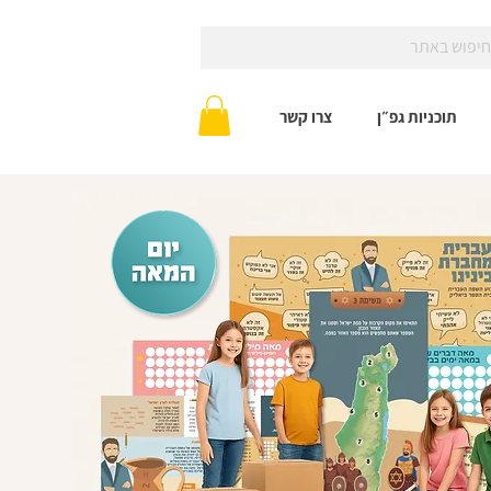
תוכניות גפ״ן
צרו קשר