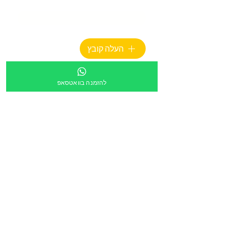
מספר מוסד
צירוף קובץ
העלה קובץ
מלל חופשי:
להזמנה בוואטסאפ
הריני לאשר שקישור ישלח לכתובת הדוא״ל מעלה
*
הזמנה דרך תוכנית גפ״ן
*
שליחה