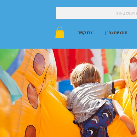
תוכניות גפ״ן
צרו קשר