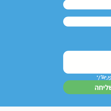
ת גפ״ן
*
ליחה