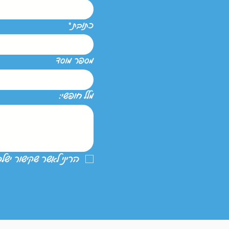
כתובת
*
מספר מוסד
מלל חופשי:
הריני לאשר שקישור ישל