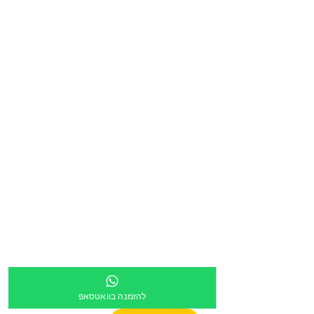
בואו ליצור איתנו
סביבת
למידה מעוררת
השראה
שם המוסד
*
שם איש קשר
*
דוא״ל
*
טלפון
*
כתובת
*
מספר מוסד
צירוף קובץ
להזמנה בוואטסאפ