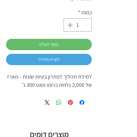
כמות
*
הוסף לעגלה
לקנייה מהירה
‬של‭ ‬2‭,‬000‭ ‬גלויות‭ ‬כרומו‭ ‬מאט‭ ‬300‭ ‬ג‮'‬‭ ‬
מוצרים דומים