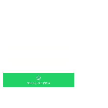
בואו ליצור איתנו
סביבת
למידה מעוררת
השראה
שם המוסד
*
שם איש קשר
*
דוא״ל
*
טלפון
*
להזמנה בוואטסאפ
כתובת
*
מספר מוסד