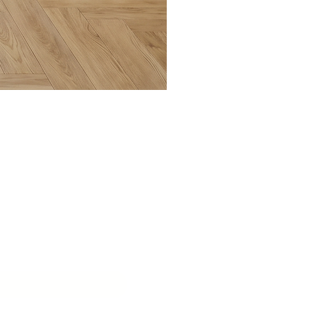
בואו ליצ
שם המוסד
*
דוא״ל
*