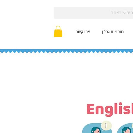
תוכניות גפ״ן
צרו קשר