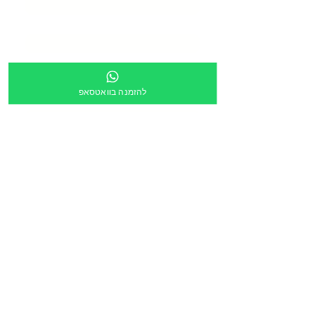
טלפון
*
כתובת
*
להזמנה בוואטסאפ
מספר מוסד
צירוף קובץ
העלה קובץ
מלל חופשי:
הריני לאשר שקישור ישלח לכתובת הדוא״ל מעלה
*
הזמנה דרך תוכנית גפ״ן
*
שליחה