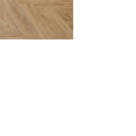
בואו ליצ
שם המוסד
*
דוא״ל
*