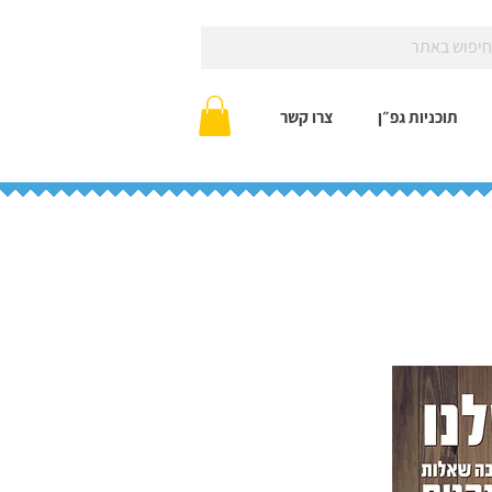
תוכניות גפ״ן
צרו קשר