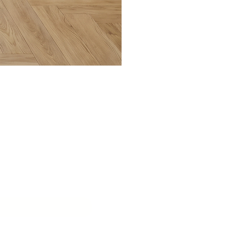
בואו ליצ
שם המוסד
*
דוא״ל
*