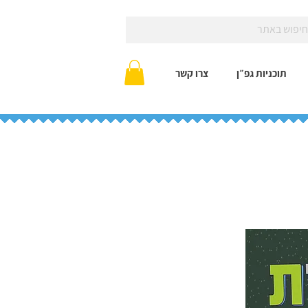
תוכניות גפ״ן
צרו קשר