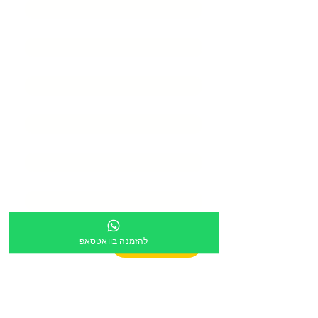
שם איש קשר
*
דוא״ל
*
טלפון
*
כתובת
*
מספר מוסד
צירוף קובץ
להזמנה בוואטסאפ
העלה קובץ
מלל חופשי: