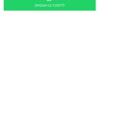
להזמנה בוואטסאפ
צירוף קובץ
העלה קובץ
מלל חופשי:
הריני לאשר שקישור ישלח לכתובת הדוא״ל מעלה
*
הזמנה דרך תוכנית גפ״ן
*
שליחה
© 2018 כל הזכויות שמורות לדולב עיצוב
סביבות למידה חכמות