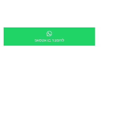
טלפון
*
כתובת
*
להזמנה בוואטסאפ
מספר מוסד
צירוף קובץ
העלה קובץ
מלל חופשי:
הריני לאשר שקישור ישלח לכתובת הדוא״ל מעלה
*
הזמנה דרך תוכנית גפ״ן
*
שליחה