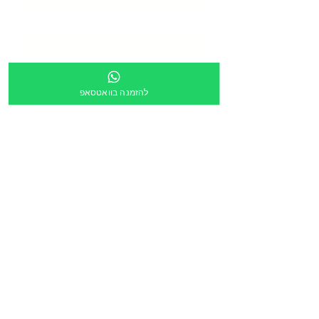
טלפון
*
כתובת
*
להזמנה בוואטסאפ
מספר מוסד
צירוף קובץ
העלה קובץ
מלל חופשי:
הריני לאשר שקישור ישלח לכתובת הדוא״ל מעלה
*
הזמנה דרך תוכנית גפ״ן
*
שליחה