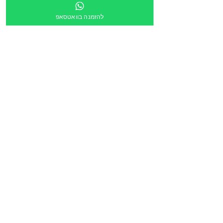
מספר מוסד
להזמנה בוואטסאפ
צירוף קובץ
העלה קובץ
מלל חופשי:
הריני לאשר שקישור ישלח לכתובת הדוא״ל מעלה
*
הזמנה דרך תוכנית גפ״ן
*
שליחה