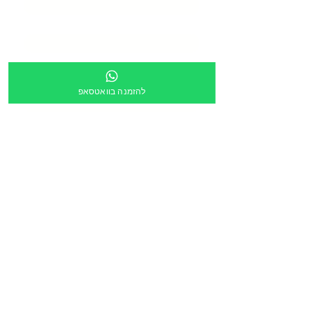
טלפון
*
כתובת
*
להזמנה בוואטסאפ
מספר מוסד
צירוף קובץ
העלה קובץ
מלל חופשי:
הריני לאשר שקישור ישלח לכתובת הדוא״ל מעלה
*
הזמנה דרך תוכנית גפ״ן
*
שליחה