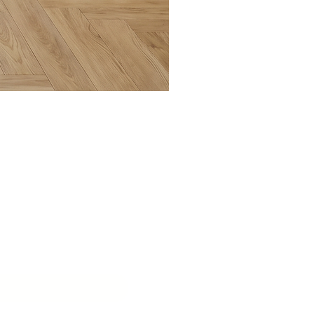
בואו ליצ
שם המוסד
*
דוא״ל
*