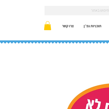
תוכניות גפ״ן
צרו קשר