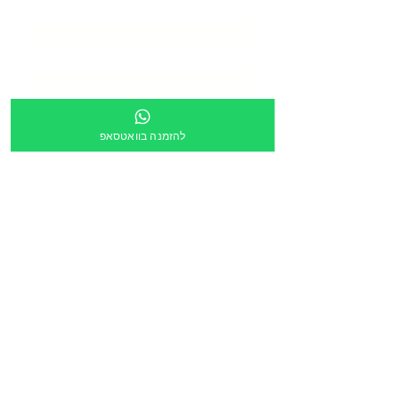
דוא״ל
*
טלפון
*
כתובת
*
להזמנה בוואטסאפ
מספר מוסד
צירוף קובץ
העלה קובץ
מלל חופשי:
הריני לאשר שקישור ישלח לכתובת הדוא״ל מעלה
*
הזמנה דרך תוכנית גפ״ן
*