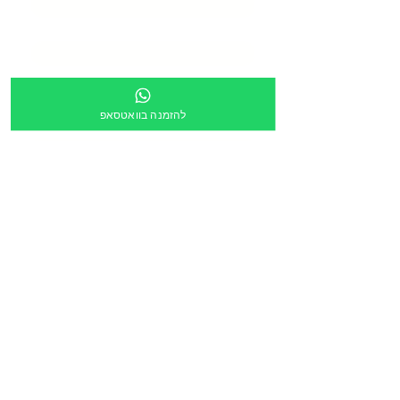
טלפון
*
כתובת
*
להזמנה בוואטסאפ
מספר מוסד
צירוף קובץ
העלה קובץ
מלל חופשי:
הריני לאשר שקישור ישלח לכתובת הדוא״ל מעלה
*
הזמנה דרך תוכנית גפ״ן
*
שליחה