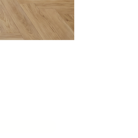
בואו ליצ
שם המוסד
*
דוא״ל
*