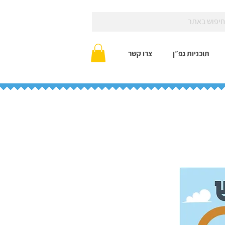
תוכניות גפ״ן
צרו קשר