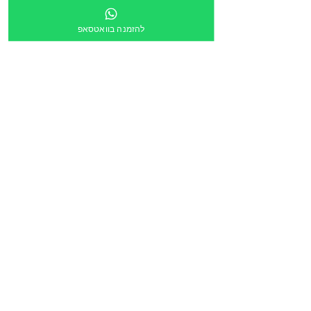
מספר מוסד
להזמנה בוואטסאפ
צירוף קובץ
העלה קובץ
מלל חופשי:
הריני לאשר שקישור ישלח לכתובת הדוא״ל מעלה
*
הזמנה דרך תוכנית גפ״ן
*
שליחה