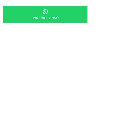
מספר מוסד
להזמנה בוואטסאפ
צירוף קובץ
העלה קובץ
מלל חופשי:
הריני לאשר שקישור ישלח לכתובת הדוא״ל מעלה
*
הזמנה דרך תוכנית גפ״ן
*
שליחה