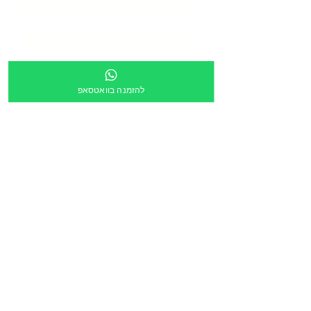
טלפון
*
כתובת
*
להזמנה בוואטסאפ
מספר מוסד
צירוף קובץ
העלה קובץ
מלל חופשי:
הריני לאשר שקישור ישלח לכתובת הדוא״ל מעלה
*
הזמנה דרך תוכנית גפ״ן
*
שליחה