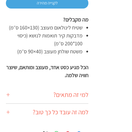
לקנייה מהירה
מה מקבלים?
שטיח לינולאום מעוצב (130×160 ס״מ)
מדבקות קיר תואמות לנושא (כיסוי
100*200 ס״מ)
משטח שולחן מעוצב (40×90 ס״מ)
הכל מגיע כסט אחד, מעוצב ומותאם, שיוצר
חוויה שלמה.
למי זה מתאים?
לילדים שחולמים רחוק, סקרנים, ולא מפחדים
למה זה עובד כל כך טוב?
לחשוב בגדול
שינוי דרמטי שנראה מיד
התקנה פשוטה שאפשר לעשות לבד