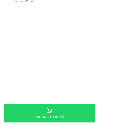
בואו ליצור איתנו
סביבת
למידה מעוררת
השראה
שם המוסד
*
שם איש קשר
*
דוא״ל
*
טלפון
*
להזמנה בוואטסאפ
כתובת
*