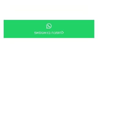
כתובת
*
מספר מוסד
להזמנה בוואטסאפ
צירוף קובץ
העלה קובץ
מלל חופשי:
הריני לאשר שקישור ישלח לכתובת הדוא״ל מעלה
*
הזמנה דרך תוכנית גפ״ן
*
שליחה