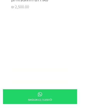
מחיר
בואו ליצור איתנו
סביבת
למידה מעוררת
השראה
שם המוסד
*
שם איש קשר
*
דוא״ל
*
להזמנה בוואטסאפ
טלפון
*