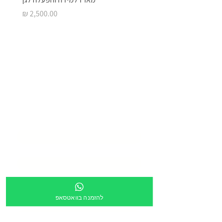
מחיר
בואו ליצור איתנו
סביבת
למידה מעוררת
השראה
שם המוסד
*
שם איש קשר
*
דוא״ל
*
להזמנה בוואטסאפ
טלפון
*