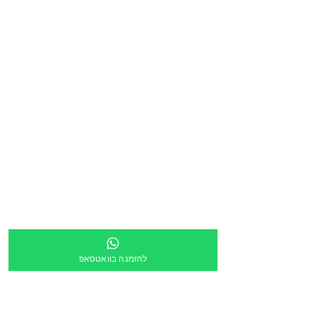
בואו ליצור איתנו
סביבת
למידה מעוררת
השראה
שם המוסד
*
שם איש קשר
*
דוא״ל
*
טלפון
*
להזמנה בוואטסאפ
כתובת
*