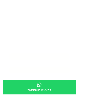
בואו ליצור איתנו
סביבת
למידה מעוררת
השראה
שם המוסד
*
שם איש קשר
*
דוא״ל
*
טלפון
*
להזמנה בוואטסאפ
כתובת
*