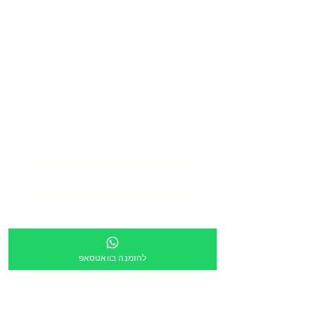
בואו ליצור איתנו
סביבת
למידה מעוררת
השראה
שם המוסד
*
שם איש קשר
*
דוא״ל
*
טלפון
*
להזמנה בוואטסאפ
כתובת
*