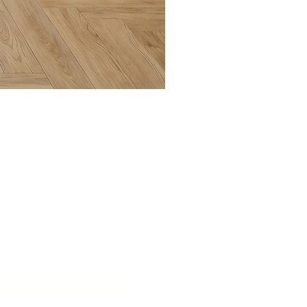
בואו ליצ
שם המוסד
*
דוא״ל
*