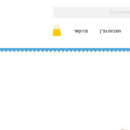
תוכניות גפ״ן
צרו קשר