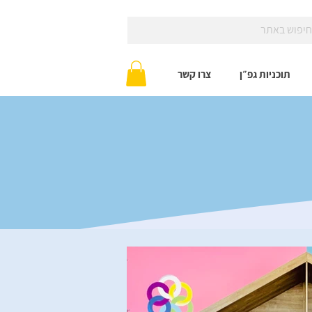
תוכניות גפ״ן
צרו קשר