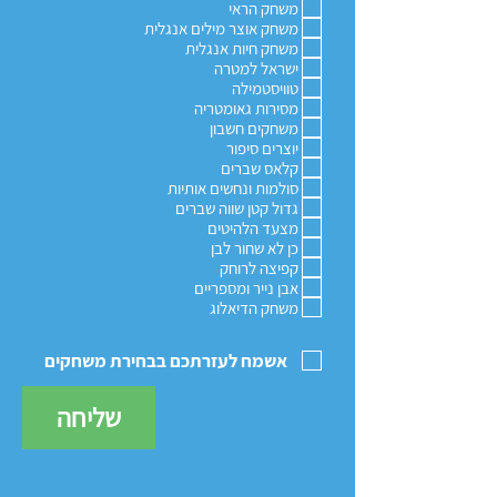
משחק הראי
משחק אוצר מילים אנגלית
משחק חיות אנגלית
ישראל למטרה
טוויסטמילה
מסירות גאומטריה
משחקים חשבון
יוצרים סיפור
קלאס שברים
סולמות ונחשים אותיות
גדול קטן שווה שברים
מצעד הלהיטים
כן לא שחור לבן
קפיצה לרוחק
אבן נייר ומספריים
משחק הדיאלוג
אשמח לעזרתכם בבחירת משחקים
שליחה