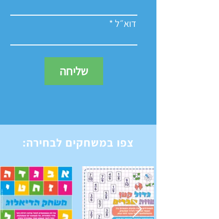
דוא״ל
שליחה
צפו במשחקים ל
בחירה: