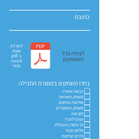
כתובת
להורדת
טופס
לצפיה בכל
ב-pdf
המשחקים
והצעת
מחיר
בחרו משחקים במסגרת החבילה
כבשה אפורה
משחק האותיות
סולמות ונחשים
משחק המספרים
זמן יוגה
נעים להכיר
ים יבשה באנגלית
טלפון שבור
מירוץ קפיצות