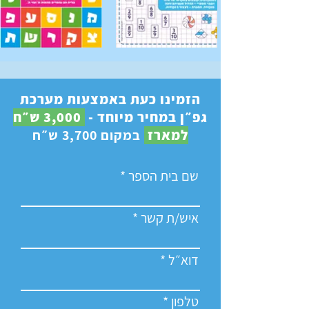
הזמינו כעת באמצעות מערכת
גפ״ן במחיר מיוחד -
3,000 ש״ח
למארז
במקום 3,700 ש״ח
שם בית הספר
איש/ת קשר
דוא״ל
טלפון