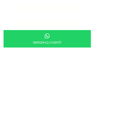
טלפון
*
כתובת
*
להזמנה בוואטסאפ
מספר מוסד
צירוף קובץ
העלה קובץ
מלל חופשי:
הריני לאשר שקישור ישלח לכתובת הדוא״ל מעלה
*
הזמנה דרך תוכנית גפ״ן
*
שליחה